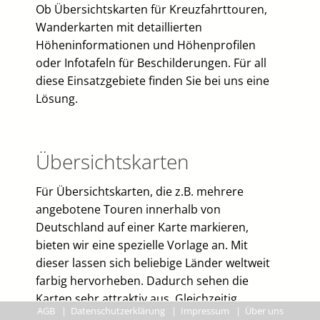
Ob Übersichtskarten für Kreuzfahrttouren,
Wanderkarten mit detaillierten
Höheninformationen und Höhenprofilen
oder Infotafeln für Beschilderungen. Für all
diese Einsatzgebiete finden Sie bei uns eine
Lösung.
Übersichtskarten
Für Übersichtskarten, die z.B. mehrere
angebotene Touren innerhalb von
Deutschland auf einer Karte markieren,
bieten wir eine spezielle Vorlage an. Mit
dieser lassen sich beliebige Länder weltweit
farbig hervorheben. Dadurch sehen die
Karten sehr attraktiv aus. Gleichzeitig
AGB
|
Datenschutzerklärung
|
Impressum
|
Über uns
vermindert es den Aufwand zur Gestaltung