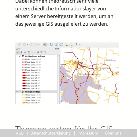
Dabei können theoretisch sehr viele
unterschiedliche Informationslayer von
einem Server bereitgestellt werden, um an
das jeweilige GIS ausgeliefert zu werden.
Themenkarten für Ihr GIS
AGB
|
Datenschutzerklärung
|
Impressum
|
Über uns